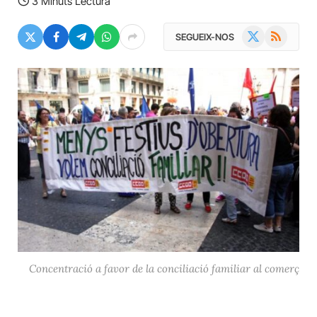
3 Minuts Lectura
X
RSS
SEGUEIX-NOS
(Twitter)
Concentració a favor de la conciliació familiar al comerç