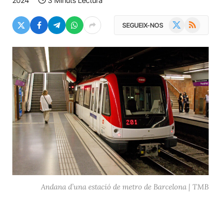
2024
3 Minuts Lectura
X
RSS
SEGUEIX-NOS
(Twitter)
Andana d’una estació de metro de Barcelona | TMB