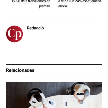
16,5% dels treballadors en
la feina i un 24% assetjament
plantilla
laboral
Redacció
Relacionades