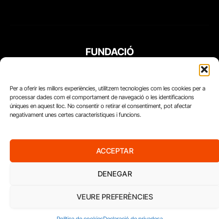
FUNDACIÓ
PERIODISME
PLURAL
Per a oferir les millors experiències, utilitzem tecnologies com les cookies per a
processar dades com el comportament de navegació o les identificacions
úniques en aquest lloc. No consentir o retirar el consentiment, pot afectar
negativament unes certes característiques i funcions.
ACCEPTAR
DENEGAR
VEURE PREFERÈNCIES
Diari del Treball, 2026
Política de cookies
Declaració de privadesa