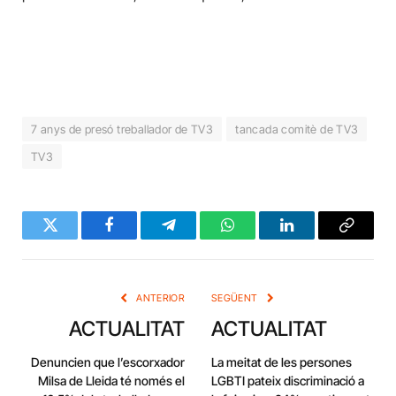
7 anys de presó treballador de TV3
tancada comitè de TV3
TV3
Twitter
Facebook
Telegram
WhatsApp
LinkedIn
Copy
Link
ANTERIOR
SEGÜENT
ACTUALITAT
ACTUALITAT
Denuncien que l’escorxador
La meitat de les persones
Milsa de Lleida té només el
LGBTI pateix discriminació a