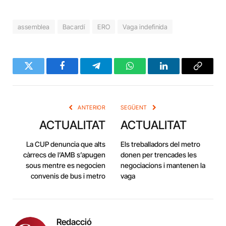
assemblea
Bacardí
ERO
Vaga indefinida
Twitter
Facebook
Telegram
WhatsApp
LinkedIn
Copy
Link
ANTERIOR
SEGÜENT
ACTUALITAT
ACTUALITAT
La CUP denuncia que alts
Els treballadors del metro
càrrecs de l’AMB s’apugen
donen per trencades les
sous mentre es negocien
negociacions i mantenen la
convenis de bus i metro
vaga
Redacció