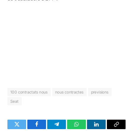
100 contractats nous
nous contractes
previsions
Seat
Twitter
Facebook
Telegram
WhatsApp
LinkedIn
Copy