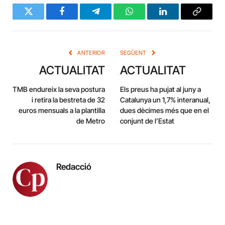
Twitter
Facebook
Telegram
WhatsApp
LinkedIn
Copy
Link
ANTERIOR
SEGÜENT
ACTUALITAT
ACTUALITAT
TMB endureix la seva postura
Els preus ha pujat al juny a
i retira la bestreta de 32
Catalunya un 1,7% interanual,
euros mensuals a la plantilla
dues dècimes més que en el
de Metro
conjunt de l’Estat
Redacció