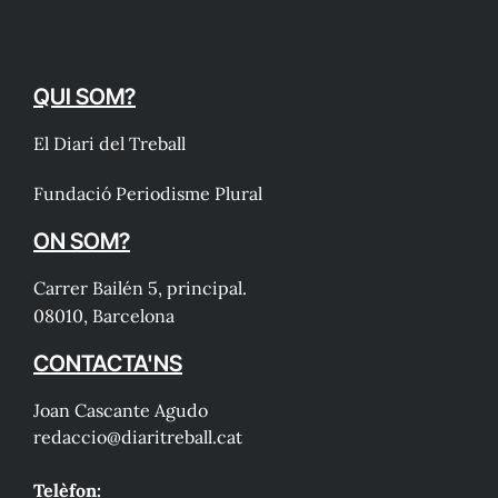
QUI SOM?
El Diari del Treball
Fundació Periodisme Plural
ON SOM?
Carrer Bailén 5, principal.
08010, Barcelona
CONTACTA'NS
Joan Cascante Agudo
redaccio@diaritreball.cat
Telèfon: