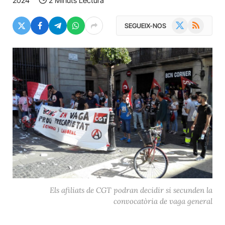
2024
2 Minuts Lectura
X
RSS
SEGUEIX-NOS
(Twitter)
Els afiliats de CGT podran decidir si secunden la
convocatòria de vaga general