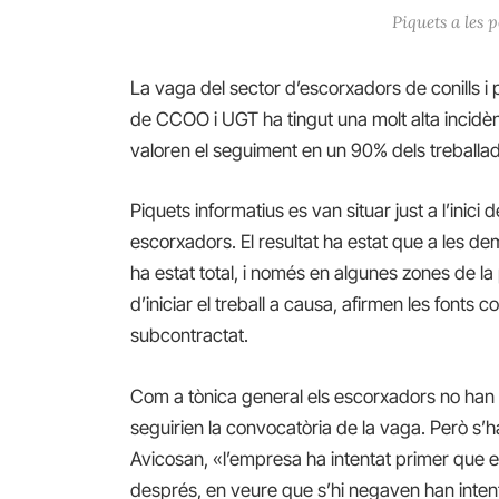
Piquets a les 
La vaga del sector d’escorxadors de conills i
de CCOO i UGT ha tingut una molt alta incidèn
valoren el seguiment en un 90% dels treballad
Piquets informatius es van situar just a l’inici d
escorxadors. El resultat ha estat que a les d
ha estat total, i només en algunes zones de la
d’iniciar el treball a causa, afirmen les fonts c
subcontractat.
Com a tònica general els escorxadors no han 
seguirien la convocatòria de la vaga. Però s’
Avicosan, «l’empresa ha intentat primer que el
després, en veure que s’hi negaven han intent