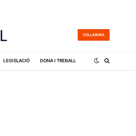
COL·LABORA
LEGISLACIÓ
DONA I TREBALL