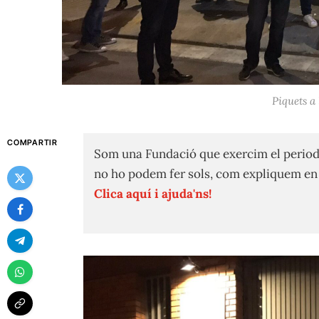
Piquets a 
COMPARTIR
Som una Fundació que exercim el period
no ho podem fer sols, com expliquem e
Clica aquí i ajuda'ns!