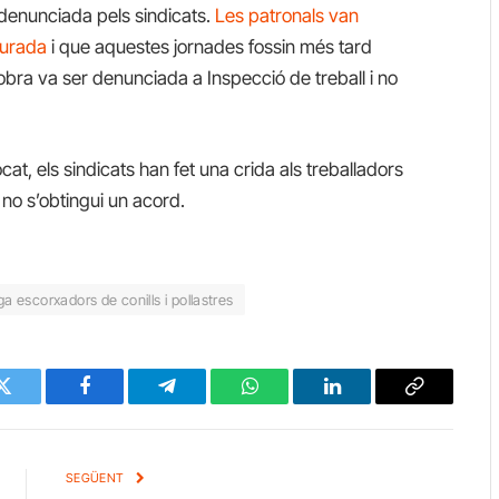
 denunciada pels sindicats.
Les patronals van
turada
i que aquestes jornades fossin més tard
bra va ser denunciada a Inspecció de treball i no
t, els sindicats han fet una crida als treballadors
 no s’obtingui un acord.
a escorxadors de conills i pollastres
Twitter
Facebook
Telegram
WhatsApp
LinkedIn
Copy
Link
SEGÜENT