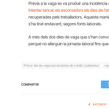
Prèvia a la vaga es va produir una incidència
intentar tancar els escorxadors els dies de l’a
recuperades pels treballadors. Aquesta manio
s’ha tirat endavant, segons fonts laborals.
A més dels dos dies de vaga que s’han convoca
perquè no allarguin la jornada laboral fins que
Primer dia de vaga escorxadors de conills i pollastres
vag
COMPARTIR
ANTERIOR