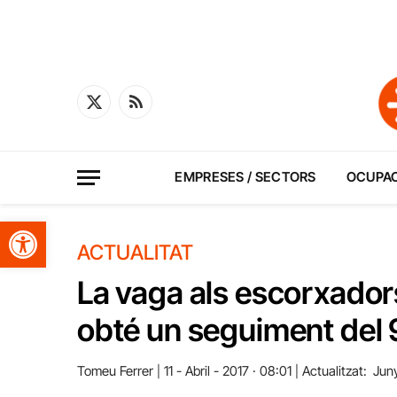
X
RSS
(Twitter)
EMPRESES / SECTORS
OCUPA
Obre la barra d'eines
ACTUALITAT
La vaga als escorxadors 
obté un seguiment del 
Tomeu Ferrer
11 - Abril - 2017 · 08:01
Actualitzat:
Jun