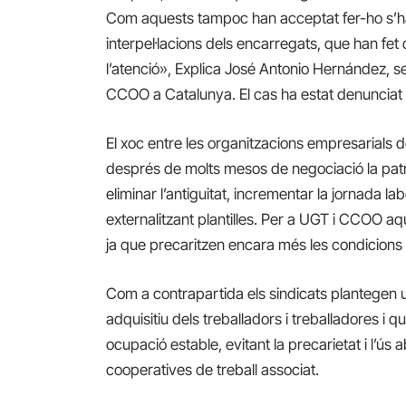
Com aquests tampoc han acceptat fer-ho s’ha
interpel·lacions dels encarregats, que han fe
l’atenció», Explica José Antonio Hernández, se
CCOO a Catalunya. El cas ha estat denunciat 
El xoc entre les organitzacions empresarials 
després de molts mesos de negociació la patr
eliminar l’antiguitat, incrementar la jornada lab
externalitzant plantilles. Per a UGT i CCOO a
ja que precaritzen encara més les condicions d
Com a contrapartida els sindicats plantegen u
adquisitiu dels treballadors i treballadores i
ocupació estable, evitant la precarietat i l’ús
cooperatives de treball associat.