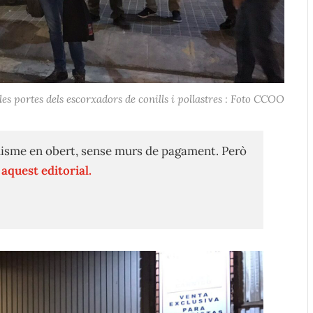
les portes dels escorxadors de conills i pollastres : Foto CCOO
isme en obert, sense murs de pagament. Però
n
aquest editorial.