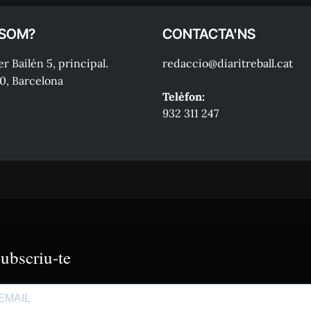
 SOM?
CONTACTA'NS
r Bailén 5, principal.
redaccio@diaritreball.cat
0, Barcelona
Telèfon:
932 311 247