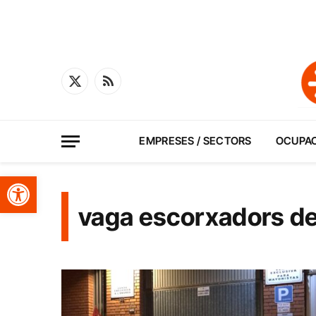
X
RSS
(Twitter)
EMPRESES / SECTORS
OCUPA
Obre la barra d'eines
vaga escorxadors de c