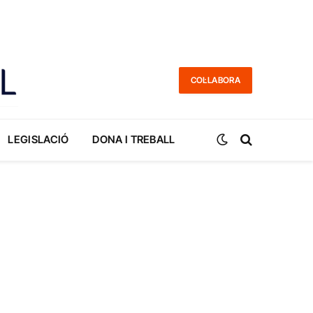
COL·LABORA
LEGISLACIÓ
DONA I TREBALL