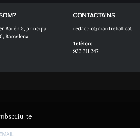
 SOM?
CONTACTA'NS
r Bailén 5, principal.
redaccio@diaritreball.cat
0, Barcelona
Telèfon:
932 311 247