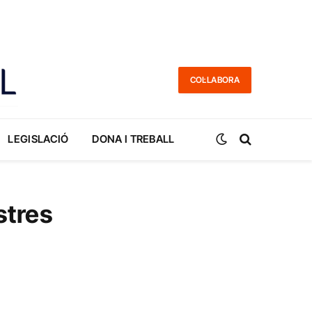
COL·LABORA
LEGISLACIÓ
DONA I TREBALL
stres