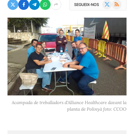
X
RSS
SEGUEIX-NOS
(Twitter)
Acampada de treballadors d'Alliance Healthcare davant la
planta de Polinyà foto: CCOO