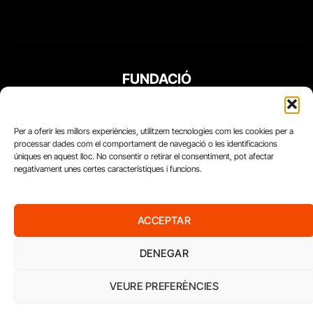
FUNDACIÓ
PERIODISME
PLURAL
Per a oferir les millors experiències, utilitzem tecnologies com les cookies per a
processar dades com el comportament de navegació o les identificacions
úniques en aquest lloc. No consentir o retirar el consentiment, pot afectar
negativament unes certes característiques i funcions.
ACCEPTAR
DENEGAR
VEURE PREFERÈNCIES
Diari del Treball, 2026