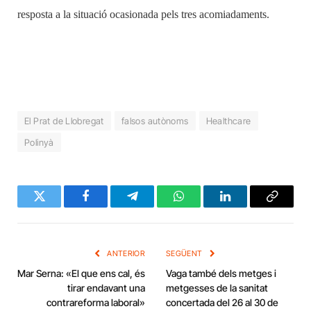
resposta a la situació ocasionada pels tres acomiadaments.
El Prat de Llobregat
falsos autònoms
Healthcare
Polinyà
Twitter
Facebook
Telegram
WhatsApp
LinkedIn
Copy
Link
ANTERIOR
SEGÜENT
Mar Serna: «El que ens cal, és
Vaga també dels metges i
tirar endavant una
metgesses de la sanitat
contrareforma laboral»
concertada del 26 al 30 de