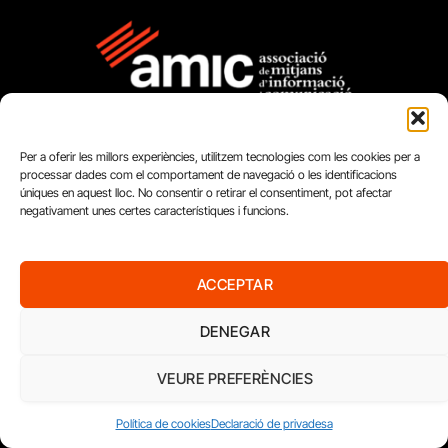
Per a oferir les millors experiències, utilitzem tecnologies com les cookies per a
processar dades com el comportament de navegació o les identificacions
úniques en aquest lloc. No consentir o retirar el consentiment, pot afectar
negativament unes certes característiques i funcions.
FUNDACIÓ
PERIODISME
ACCEPTAR
PLURAL
DENEGAR
VEURE PREFERÈNCIES
Política de cookies
Declaració de privadesa