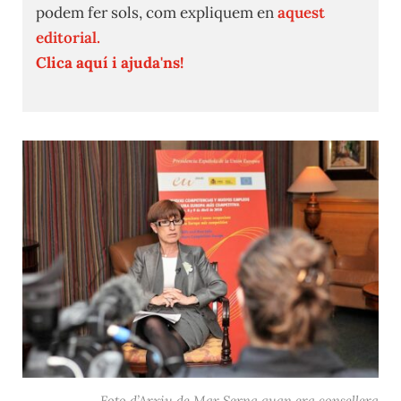
podem fer sols, com expliquem en
aquest
editorial.
Clica aquí i ajuda'ns!
Foto d’Arxiu de Mar Serna quan era consellera