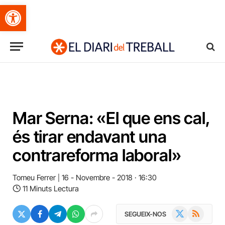
Obre la barra d'eines
Mar Serna: «El que ens cal,
és tirar endavant una
contrareforma laboral»
Tomeu Ferrer
16 - Novembre - 2018 · 16:30
11 Minuts Lectura
X
RSS
SEGUEIX-NOS
(Twitter)