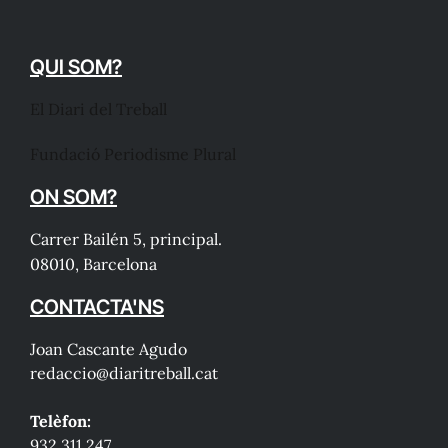
QUI SOM?
El Diari del Treball
Fundació Periodisme Plural
ON SOM?
Carrer Bailén 5, principal.
08010, Barcelona
CONTACTA'NS
Joan Cascante Agudo
redaccio@diaritreball.cat
Telèfon:
932 311 247