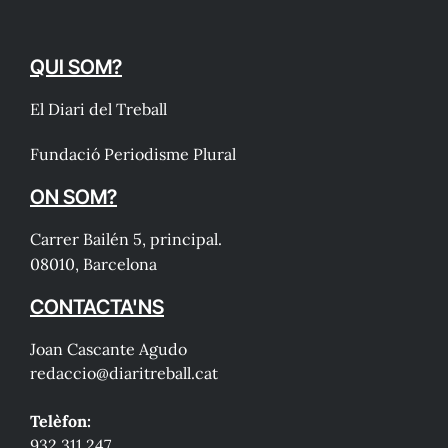
QUI SOM?
El Diari del Treball
Fundació Periodisme Plural
ON SOM?
Carrer Bailén 5, principal.
08010, Barcelona
CONTACTA'NS
Joan Cascante Agudo
redaccio@diaritreball.cat
Telèfon:
932 311 247