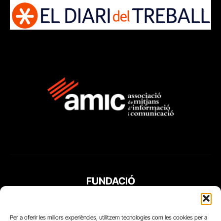
FUNDACIÓ
PERIODISME
PLURAL
Per a oferir les millors experiències, utilitzem tecnologies com les cookies per a