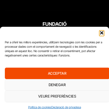
FUNDACIÓ
PERIODISME
PLURAL
Per a oferir les millors experiències, utilitzem tecnologies com les cookies per a
processar dades com el comportament de navegació o les identificacions
úniques en aquest lloc. No consentir o retirar el consentiment, pot afectar
negativament unes certes característiques i funcions.
ACCEPTAR
DENEGAR
VEURE PREFERÈNCIES
Diari del Treball, 2026
Política de cookies
Declaració de privadesa