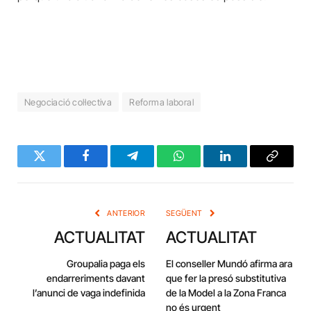
Negociació col·lectiva
Reforma laboral
Twitter
Facebook
Telegram
WhatsApp
LinkedIn
Copy
Link
ANTERIOR
SEGÜENT
ACTUALITAT
ACTUALITAT
Groupalia paga els
El conseller Mundó afirma ara
endarreriments davant
que fer la presó substitutiva
l’anunci de vaga indefinida
de la Model a la Zona Franca
no és urgent