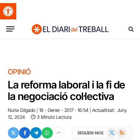
Obre la barra d'eines
OPINIÓ
La reforma laboral i la fi de
la negociació col·lectiva
Nuria Gilgado
18 - Gener - 2017 · 16:54
Actualitzat:
Juny
12, 2024
3 Minuts Lectura
X
RSS
SEGUEIX-NOS
(Twitter)