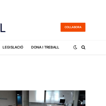
COL·LABORA
LEGISLACIÓ
DONA I TREBALL