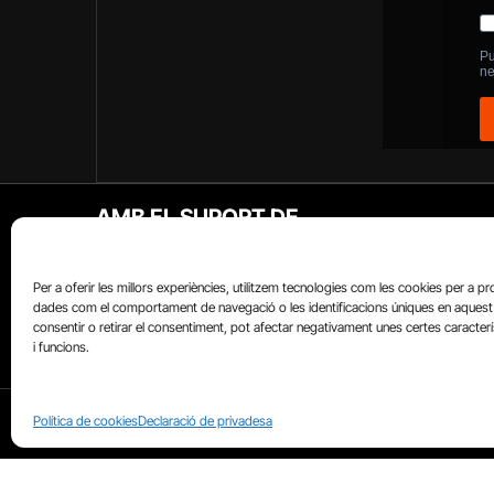
AMB EL SUPORT DE
Per a oferir les millors experiències, utilitzem tecnologies com les cookies per a p
dades com el comportament de navegació o les identificacions úniques en aquest 
consentir o retirar el consentiment, pot afectar negativament unes certes caracter
i funcions.
QUI SOM?
CATALUNYAPLURAL.CAT
Política de cookies
Declaració de privadesa