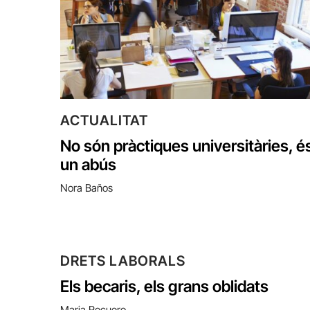
ACTUALITAT
No són pràctiques universitàries, é
un abús
Nora Baños
DRETS LABORALS
Els becaris, els grans oblidats
Maria Recuero