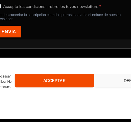
rocessar
ACCEPTAR
DE
lloc. No
ístiques
EL DIARI DE L’EDUCACIÓ
EL DIARI DE LA SANITAT
XQ 