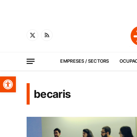
X
RSS
(Twitter)
EMPRESES / SECTORS
OCUPA
Obre la barra d'eines
becaris