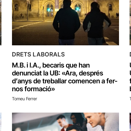
DRETS LABORALS
M.B. i I.A., becaris que han
denunciat la UB:‌ «Ara, després
d’anys de treballar comencen a fer-
nos formació»
Tomeu Ferrer