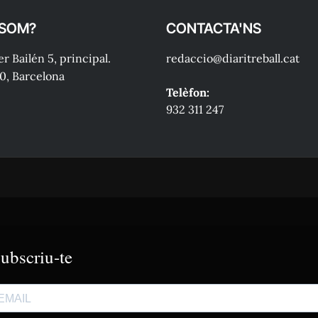
 SOM?
CONTACTA'NS
r Bailén 5, principal.
redaccio@diaritreball.cat
0, Barcelona
Telèfon:
932 311 247