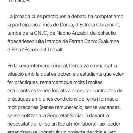
formació».
La jornada «Les pràctiques a debat» ha comptat amb
la participació a més de Dorca, d’Estrella Claramunt,
també de la CNJC, de Nacho Anzaldi, del col·lectiu
#becàriesenlluita i també de Ferran Cano: Exalumne
d’FP a l’Escola del Treball.
En la seva intervenció inicial, Dorca va emmarcat la
situació amb la qual es troben els estudiants que volen
fer pràctiques, remarcant que molts i moltes
estudiants es veuen forçats a acceptar contractes de
pràctiques amb unes condicions de feina i formació
molt precàries (sense remuneració, sense vacances,
sense cotitzar a la Seguretat Social…) davant la
necessitat de fer-se un lloc al món laboral i així poder
emancipar-se i construir un projecte de vida a llarg