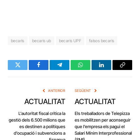
becaris
becaris ub
becaris UPF
falsos becaris
Twitter
Facebook
Telegram
WhatsApp
LinkedIn
Copy
Link
ANTERIOR
SEGÜENT
ACTUALITAT
ACTUALITAT
L’autoritat fiscal critica la
Els treballadors de Telepizza
gestió dels 6.500 milions que
es mobilitzen per aconseguir
es destinen a polítiques
que l’empresa els pagui el
d’ocupació i subvencions a
Salari Mínim Interprofessional
Espanya
(SMI)