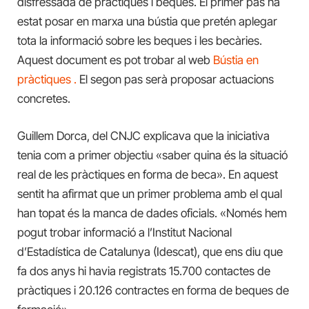
disfressada de pràctiques i beques. El primer pas ha
estat posar en marxa una bústia que pretén aplegar
tota la informació sobre les beques i les becàries.
Aquest document es pot trobar al web
Bústia en
pràctiques .
El segon pas serà proposar actuacions
concretes.
Guillem Dorca, del CNJC explicava que la iniciativa
tenia com a primer objectiu «saber quina és la situació
real de les pràctiques en forma de beca». En aquest
sentit ha afirmat que un primer problema amb el qual
han topat és la manca de dades oficials. «Només hem
pogut trobar informació a l’Institut Nacional
d’Estadística de Catalunya (Idescat), que ens diu que
fa dos anys hi havia registrats 15.700 contactes de
pràctiques i 20.126 contractes en forma de beques de