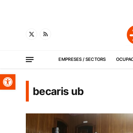
X
RSS
(Twitter)
EMPRESES / SECTORS
OCUPA
Obre la barra d'eines
becaris ub