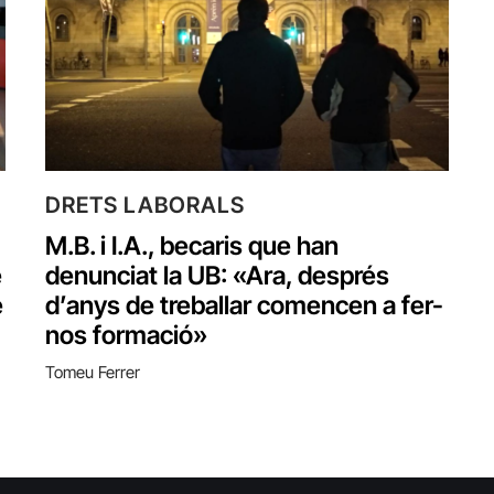
DRETS LABORALS
M.B. i I.A., becaris que han
e
denunciat la UB:‌ «Ara, després
e
d’anys de treballar comencen a fer-
nos formació»
Tomeu Ferrer