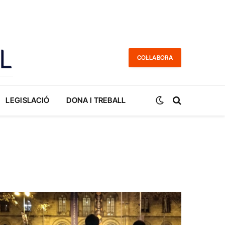
COL·LABORA
LEGISLACIÓ
DONA I TREBALL