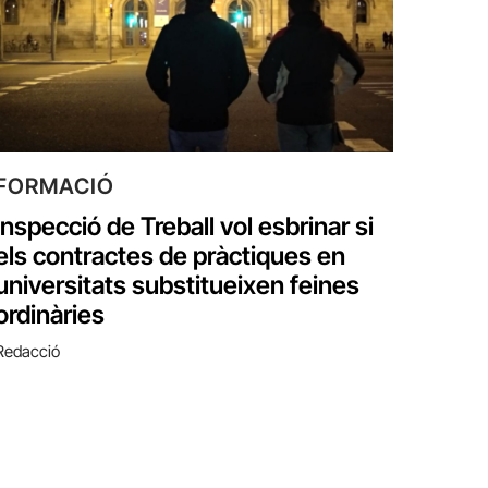
FORMACIÓ
Inspecció de Treball vol esbrinar si
els contractes de pràctiques en
universitats substitueixen feines
ordinàries
Redacció