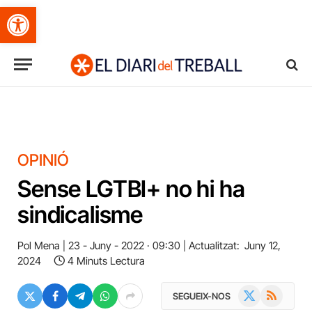
Obre la barra d'eines
OPINIÓ
Sense LGTBI+ no hi ha
sindicalisme
Pol Mena
23 - Juny - 2022 · 09:30
Actualitzat:
Juny 12,
2024
4 Minuts Lectura
X
RSS
SEGUEIX-NOS
(Twitter)