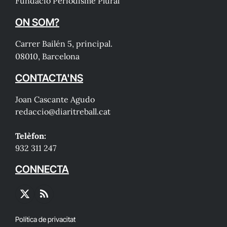
Fundació Periodisme Plural
ON SOM?
Carrer Bailén 5, principal.
08010, Barcelona
CONTACTA'NS
Joan Cascante Agudo
redaccio@diaritreball.cat
Telèfon:
932 311 247
CONNECTA
X
RSS
(Twitter)
Política de privacitat