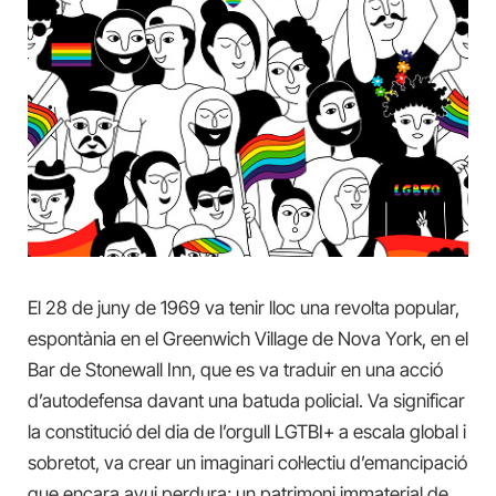
El 28 de juny de 1969 va tenir lloc una revolta popular,
espontània en el Greenwich Village de Nova York, en el
Bar de Stonewall Inn, que es va traduir en una acció
d’autodefensa davant una batuda policial. Va significar
la constitució del dia de l’orgull LGTBI+ a escala global i
sobretot, va crear un imaginari col·lectiu d’emancipació
que encara avui perdura; un patrimoni immaterial de