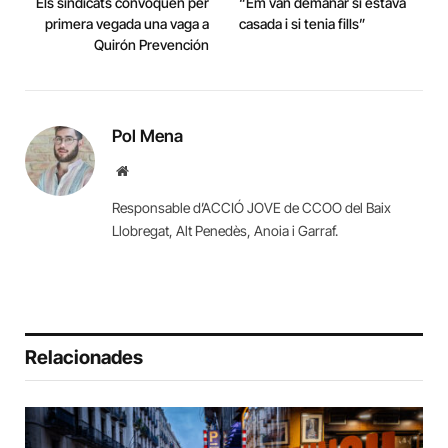
Els sindicats convoquen per
“Em van demanar si estava
primera vegada una vaga a
casada i si tenia fills”
Quirón Prevención
Pol Mena
Website
Responsable d’ACCIÓ JOVE de CCOO del Baix
Llobregat, Alt Penedès, Anoia i Garraf.
Relacionades