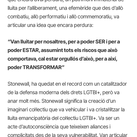
lluita per l’alliberament, una efemèride que des d’allò
combatiu, allò performatiu i allò commemoratiu, va
articular una idea que encara perdura:
“Van lluitar per nosaltres, per a poder SER i per a
poder ESTAR, assumint tots els riscos que això
comportava, cal estar orgullós d’això, per a així,
poder TRANSFORMAR”
Stonewall, ha quedat en el record com un catalitzador
de la defensa moderna dels drets LGTBI+, però va
anar molt més. Stonewall significa la creació d’un
imaginari col·lectiu que va vehicular i va cristal·litzar la
lluita emancipatòria del col·lectiu LGTBI+. Va ser un
acte d’autoconsciència que teixeixen aliances i
complicitats des de la seva vulnerabilitat. Van articular