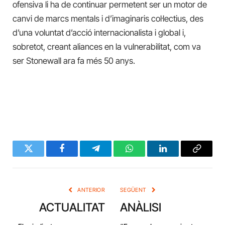
ofensiva li ha de continuar permetent ser un motor de
canvi de marcs mentals i d’imaginaris col·lectius, des
d’una voluntat d’acció internacionalista i global i,
sobretot, creant aliances en la vulnerabilitat, com va
ser Stonewall ara fa més 50 anys.
Twitter
Facebook
Telegram
WhatsApp
LinkedIn
Copy
Link
ANTERIOR
SEGÜENT
ACTUALITAT
ANÀLISI