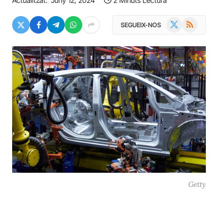
Actualitzat:
Juny 12, 2024
2 Minuts Lectura
X
RSS
SEGUEIX-NOS
(Twitter)
Getty