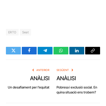
ERTO
Seat
Twitter
Facebook
Telegram
WhatsApp
LinkedIn
Copy
Link
ANTERIOR
SEGÜENT
ANÀLISI
ANÀLISI
Un desafiament per l’equitat
Pobresa i exclusió social. En
quina situació ens trobem?