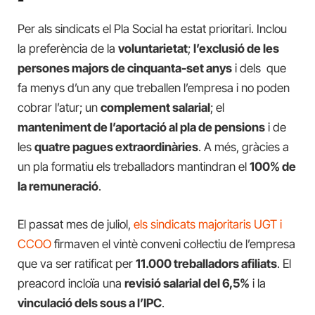
Per als sindicats el Pla Social ha estat prioritari. Inclou
la preferència de la
voluntarietat
;
l’exclusió de les
persones majors de cinquanta-set anys
i dels que
fa menys d’un any que treballen l’empresa i no poden
cobrar l’atur; un
complement salarial
; el
manteniment de l’aportació al pla de pensions
i de
les
quatre pagues extraordinàries
. A més, gràcies a
un pla formatiu els treballadors mantindran el
100% de
la remuneració
.
El passat mes de juliol,
els sindicats majoritaris UGT i
CCOO
firmaven el vintè conveni col·lectiu de l’empresa
que va ser ratificat per
11.000 treballadors afiliats
. El
preacord incloïa una
revisió salarial del 6,5%
i la
vinculació dels sous a l’IPC
.