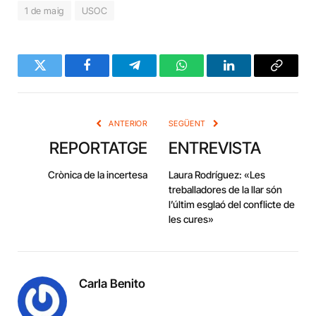
1 de maig
USOC
Twitter
Facebook
Telegram
WhatsApp
LinkedIn
Copy
Link
ANTERIOR
SEGÜENT
REPORTATGE
ENTREVISTA
Crònica de la incertesa
Laura Rodríguez: «Les
treballadores de la llar són
l’últim esglaó del conflicte de
les cures»
Carla Benito