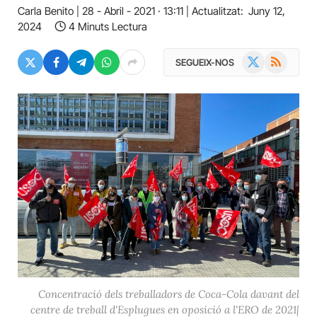
Carla Benito
28 - Abril - 2021 · 13:11
Actualitzat:
Juny 12,
2024
4 Minuts Lectura
X
RSS
SEGUEIX-NOS
(Twitter)
Concentració dels treballadors de Coca-Cola davant del
centre de treball d'Esplugues en oposició a l'ERO de 2021|