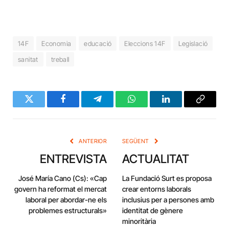
14F
Economia
educació
Eleccions 14F
Legislació
sanitat
treball
Twitter
Facebook
Telegram
WhatsApp
LinkedIn
Copy
Link
ANTERIOR
SEGÜENT
ENTREVISTA
ACTUALITAT
José María Cano (Cs): «Cap
La Fundació Surt es proposa
govern ha reformat el mercat
crear entorns laborals
laboral per abordar-ne els
inclusius per a persones amb
problemes estructurals»
identitat de gènere
minoritària