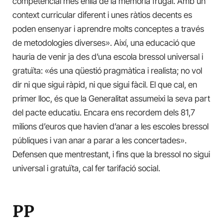
competencial més enllà de la memòria frugal. Amb un
context curricular diferent i unes ràtios decents es
poden ensenyar i aprendre molts conceptes a través
de metodologies diverses». Així, una educació que
hauria de venir ja des d’una escola bressol universal i
gratuïta: «és una qüestió pragmàtica i realista; no vol
dir ni que sigui ràpid, ni que sigui fàcil. El que cal, en
primer lloc, és que la Generalitat assumeixi la seva part
del pacte educatiu. Encara ens recordem dels 81,7
milions d’euros que havien d’anar a les escoles bressol
públiques i van anar a parar a les concertades».
Defensen que mentrestant, i fins que la bressol no sigui
universal i gratuïta, cal fer tarifació social.
PP