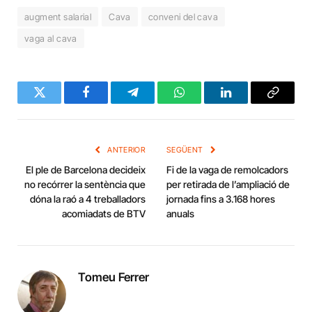
augment salarial
Cava
conveni del cava
vaga al cava
Twitter
Facebook
Telegram
WhatsApp
LinkedIn
Copy
Link
ANTERIOR
SEGÜENT
El ple de Barcelona decideix
Fi de la vaga de remolcadors
no recórrer la sentència que
per retirada de l’ampliació de
dóna la raó a 4 treballadors
jornada fins a 3.168 hores
acomiadats de BTV
anuals
Tomeu Ferrer