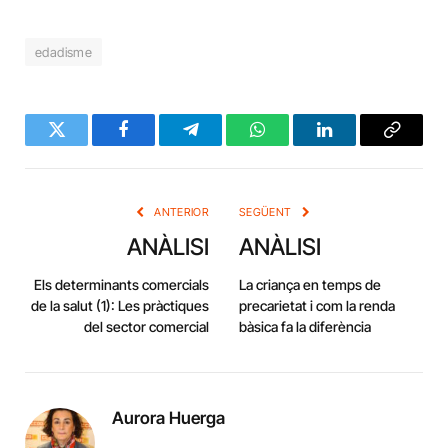
edadisme
Twitter
Facebook
Telegram
WhatsApp
LinkedIn
Copy
Link
ANTERIOR
SEGÜENT
ANÀLISI
ANÀLISI
Els determinants comercials
La criança en temps de
de la salut (1): Les pràctiques
precarietat i com la renda
del sector comercial
bàsica fa la diferència
Aurora Huerga