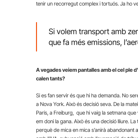
tenir un recorregut complex i tortuós. Ja ho 
Si volem transport amb zer
que fa més emissions, l’aer
A vegades veiem pantalles amb el cel ple d
calen tants?
Si es fan servir és que hi ha demanda. No seré 
a Nova York. Això és decisió seva. De la mat
París, a Freiburg, que hi vaig la setmana que v
em doni la gana. Això és una decisió lliure. L
perquè de mica en mica s’anirà abandonant aq