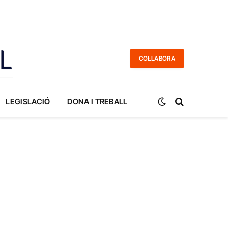
COL·LABORA
LEGISLACIÓ
DONA I TREBALL