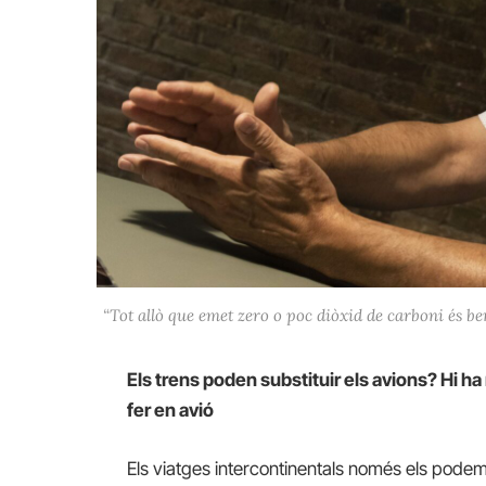
“Tot allò que emet zero o poc diòxid de carboni és ben
Els trens poden substituir els avions? Hi
fer en avió
Els viatges intercontinentals només els podem