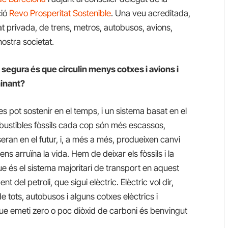
ció
Revo Prosperitat Sostenible
. Una veu acreditada,
tat privada, de trens, metros, autobusos, avions,
nostra societat.
i segura és que circulin menys cotxes i avions i
minant?
 es pot sostenir en el temps, i un sistema basat en el
mbustibles fòssils cada cop són més escassos,
ran en el futur, i, a més a més, produeixen canvi
 ens arruïna la vida. Hem de deixar els fòssils i la
e és el sistema majoritari de transport en aquest
 del petroli, que sigui elèctric. Elèctric vol dir,
de tots, autobusos i alguns cotxes elèctrics i
que emeti zero o poc diòxid de carboni és benvingut