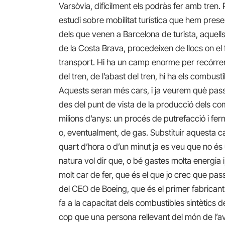
Varsòvia, difícilment els podràs fer amb tren. 
estudi sobre mobilitat turística que hem pres
dels que venen a Barcelona de turista, aquells
de la Costa Brava, procedeixen de llocs on el f
transport. Hi ha un camp enorme per recórrer.
del tren, de l’abast del tren, hi ha els combusti
Aquests seran més cars, i ja veurem què passa 
des del punt de vista de la producció dels comb
milions d’anys: un procés de putrefacció i fe
o, eventualment, de gas. Substituir aquesta 
quart d’hora o d’un minut ja es veu que no és 
natura vol dir que, o bé gastes molta energia 
molt car de fer, que és el que jo crec que pas
del CEO de Boeing, que és el primer fabricant
fa a la capacitat dels combustibles sintètics de
cop que una persona rellevant del món de l’av