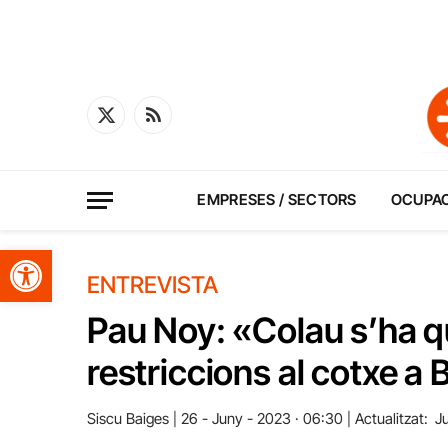
X
RSS
(Twitter)
EMPRESES / SECTORS
OCUPA
Obre la barra d'eines
ENTREVISTA
Pau Noy: «Colau s’ha q
restriccions al cotxe a
Siscu Baiges
26 - Juny - 2023 · 06:30
Actualitzat:
J