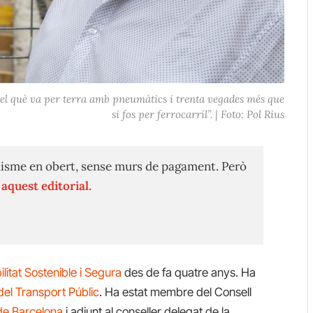
 el què va per terra amb pneumàtics i trenta vegades més que
si fos per ferrocarril”. | Foto: Pol Rius
isme en obert, sense murs de pagament. Però
n
aquest editorial.
litat Sostenible i Segura
des de fa quatre anys. Ha
del Transport Públic
. Ha estat membre del Consell
de Barcelona
i adjunt al conseller delegat de la