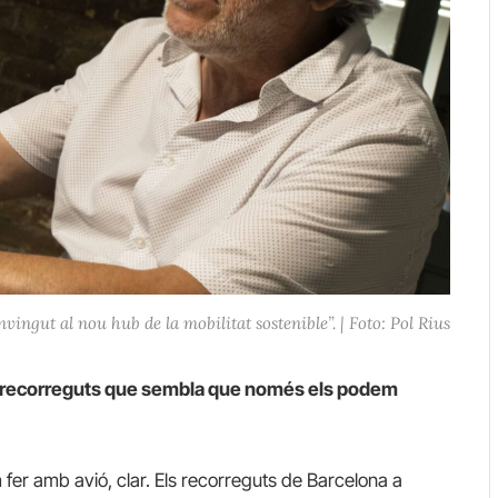
vingut al nou hub de la mobilitat sostenible”. | Foto: Pol Rius
 ha recorreguts que sembla que només els podem
 fer amb avió, clar. Els recorreguts de Barcelona a