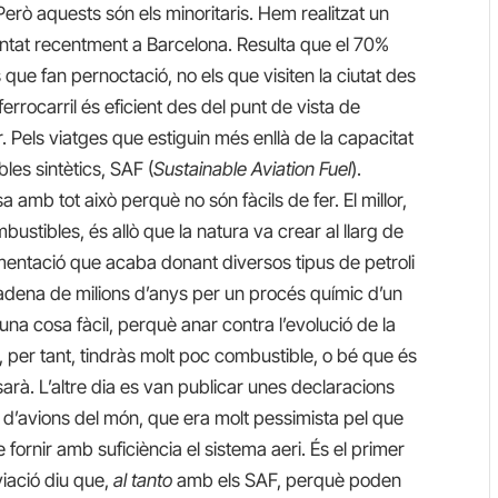
Però aquests són els minoritaris. Hem realitzat un
entat recentment a Barcelona. Resulta que el 70%
 que fan pernoctació, no els que visiten la ciutat des
errocarril és eficient des del punt de vista de
 Pels viatges que estiguin més enllà de la capacitat
bles sintètics, SAF (
Sustainable Aviation Fuel
).
amb tot això perquè no són fàcils de fer. El millor,
ustibles, és allò que la natura va crear al llarg de
rmentació que acaba donant diversos tipus de petroli
cadena de milions d’anys per un procés químic d’un
una cosa fàcil, perquè anar contra l’evolució de la
i, per tant, tindràs molt poc combustible, o bé que és
sarà. L’altre dia es van publicar unes declaracions
 d’avions del món, que era molt pessimista pel que
 fornir amb suficiència el sistema aeri. És el primer
iació diu que,
al tanto
amb els SAF, perquè poden