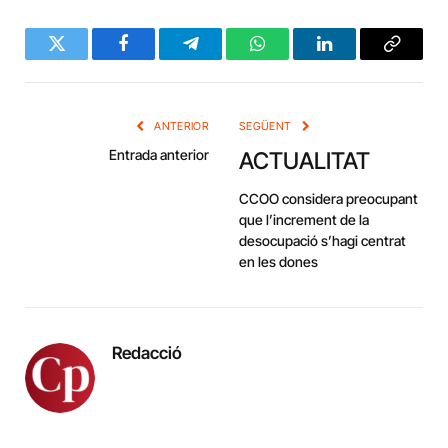
Twitter
Facebook
Telegram
WhatsApp
LinkedIn
Copy
Link
ANTERIOR
SEGÜENT
Entrada anterior
ACTUALITAT
CCOO considera preocupant
que l’increment de la
desocupació s’hagi centrat
en les dones
Redacció