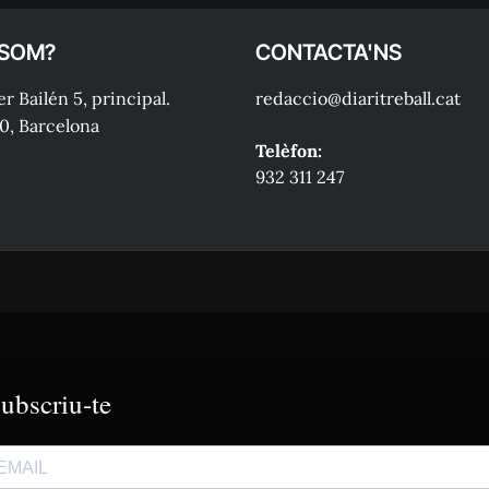
 SOM?
CONTACTA'NS
r Bailén 5, principal.
redaccio@diaritreball.cat
0, Barcelona
Telèfon:
932 311 247