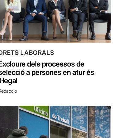
DRETS LABORALS
Excloure dels processos de
selecció a persones en atur és
il·legal
Redacció