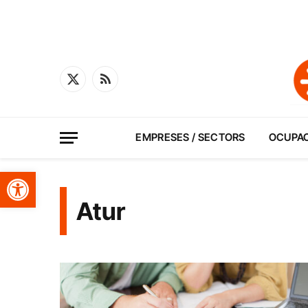
X
RSS
(Twitter)
EMPRESES / SECTORS
OCUPA
Obre la barra d'eines
Atur