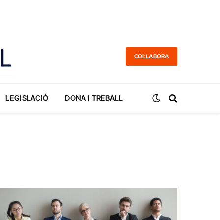
COL·LABORA
LEGISLACIÓ
DONA I TREBALL