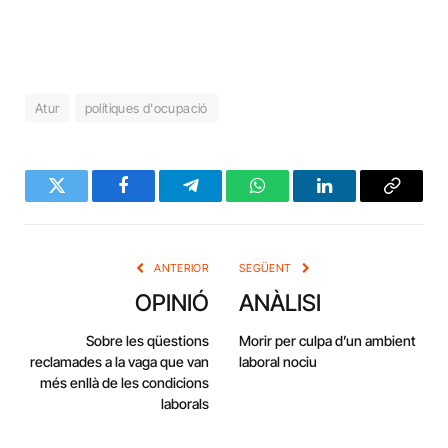
Atur
polítiques d'ocupació
Twitter
Facebook
Telegram
WhatsApp
LinkedIn
Copy
Link
ANTERIOR
SEGÜENT
OPINIÓ
ANÀLISI
Sobre les qüestions
Morir per culpa d’un ambient
reclamades a la vaga que van
laboral nociu
més enllà de les condicions
laborals