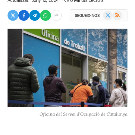
Actualitzat:
Juny 12, 2024
6 Minuts Lectura
X
RSS
SEGUEIX-NOS
(Twitter)
Oficina del Servei d’Ocupació de Catalunya