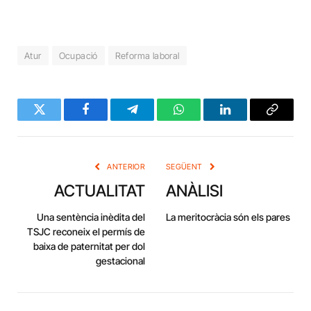
Atur
Ocupació
Reforma laboral
Twitter
Facebook
Telegram
WhatsApp
LinkedIn
Copy
Link
ANTERIOR
SEGÜENT
ACTUALITAT
ANÀLISI
Una sentència inèdita del
La meritocràcia són els pares
TSJC reconeix el permís de
baixa de paternitat per dol
gestacional