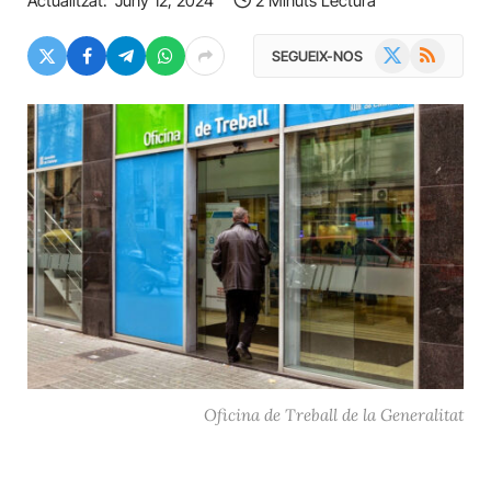
Actualitzat:
Juny 12, 2024
2 Minuts Lectura
X
RSS
SEGUEIX-NOS
(Twitter)
Oficina de Treball de la Generalitat