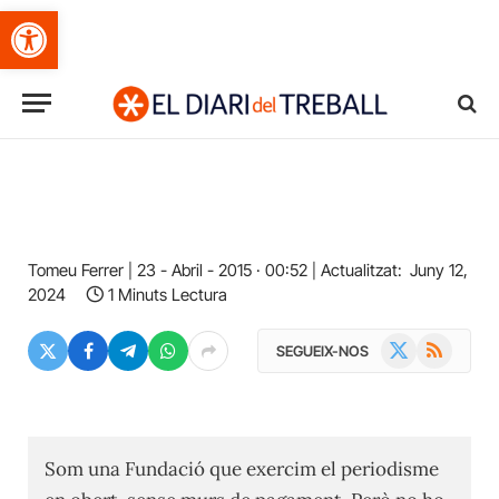
Obre la barra d'eines
Tomeu Ferrer
23 - Abril - 2015 · 00:52
Actualitzat:
Juny 12,
2024
1 Minuts Lectura
X
RSS
SEGUEIX-NOS
(Twitter)
Som una Fundació que exercim el periodisme