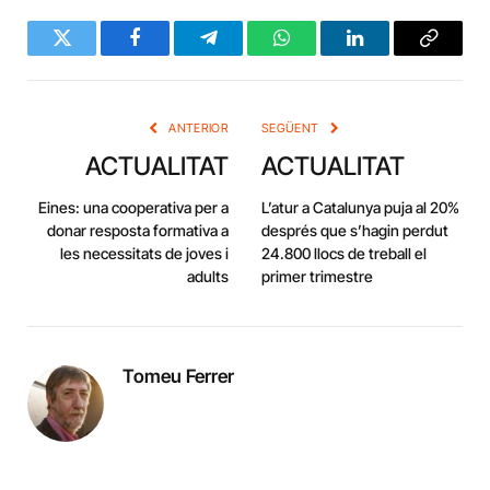
Twitter
Facebook
Telegram
WhatsApp
LinkedIn
Copy
Link
ANTERIOR
SEGÜENT
ACTUALITAT
ACTUALITAT
Eines: una cooperativa per a
L’atur a Catalunya puja al 20%
donar resposta formativa a
després que s’hagin perdut
les necessitats de joves i
24.800 llocs de treball el
adults
primer trimestre
Tomeu Ferrer