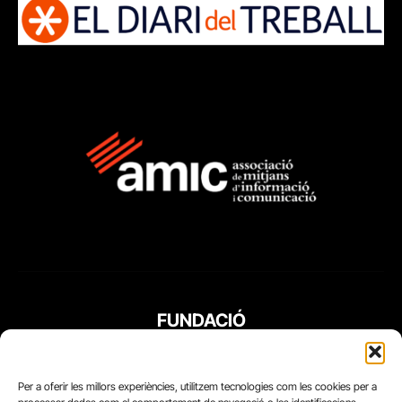
FUNDACIÓ
PERIODISME
PLURAL
Per a oferir les millors experiències, utilitzem tecnologies com les cookies per a