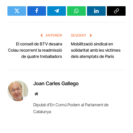
Twitter
Facebook
Telegram
WhatsApp
LinkedIn
Copy
Link
ANTERIOR
SEGÜENT
El consell de BTV desaira
Mobilització sindical en
Colau recorrent la readmissió
solidaritat amb les víctimes
de quatre treballadors
dels atemptats de París
Joan Carles Gallego
Website
Diputat d’En Comú Podem al Parlament de
Catalunya