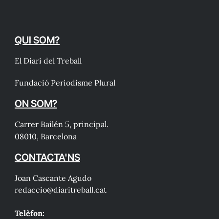
QUI SOM?
El Diari del Treball
Fundació Periodisme Plural
ON SOM?
Carrer Bailén 5, principal.
08010, Barcelona
CONTACTA'NS
Joan Cascante Agudo
redaccio@diaritreball.cat
Telèfon: