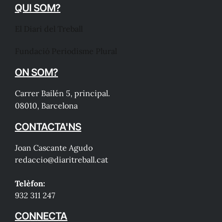
QUI SOM?
El Diari del Treball
Fundació Periodisme Plural
ON SOM?
Carrer Bailén 5, principal.
08010, Barcelona
CONTACTA'NS
Joan Cascante Agudo
redaccio@diaritreball.cat
Telèfon:
932 311 247
CONNECTA