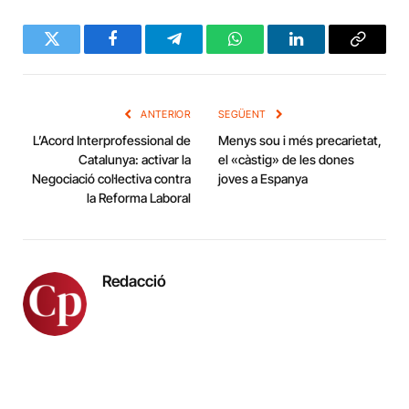
Twitter
Facebook
Telegram
WhatsApp
LinkedIn
Copy
Link
ANTERIOR
SEGÜENT
L’Acord Interprofessional de
Menys sou i més precarietat,
Catalunya: activar la
el «càstig» de les dones
Negociació col·lectiva contra
joves a Espanya
la Reforma Laboral
Redacció