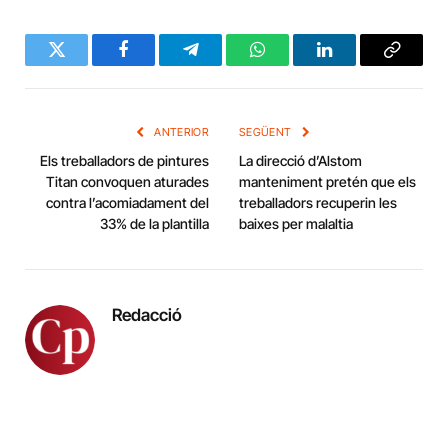
Twitter
Facebook
Telegram
WhatsApp
LinkedIn
Copy
Link
ANTERIOR
SEGÜENT
Els treballadors de pintures
La direcció d’Alstom
Titan convoquen aturades
manteniment pretén que els
contra l’acomiadament del
treballadors recuperin les
33% de la plantilla
baixes per malaltia
Redacció