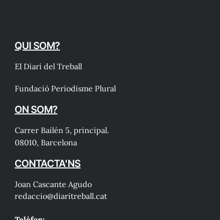
QUI SOM?
El Diari del Treball
Fundació Periodisme Plural
ON SOM?
Carrer Bailén 5, principal.
08010, Barcelona
CONTACTA'NS
Joan Cascante Agudo
redaccio@diaritreball.cat
Telèfon: