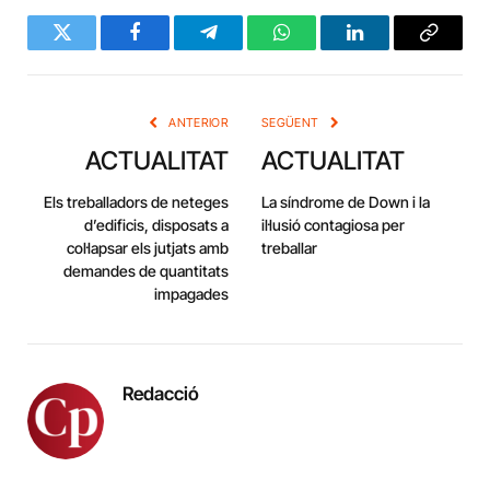
Twitter
Facebook
Telegram
WhatsApp
LinkedIn
Copy
Link
ANTERIOR
SEGÜENT
ACTUALITAT
ACTUALITAT
Els treballadors de neteges
La síndrome de Down i la
d’edificis, disposats a
il·lusió contagiosa per
col·lapsar els jutjats amb
treballar
demandes de quantitats
impagades
Redacció