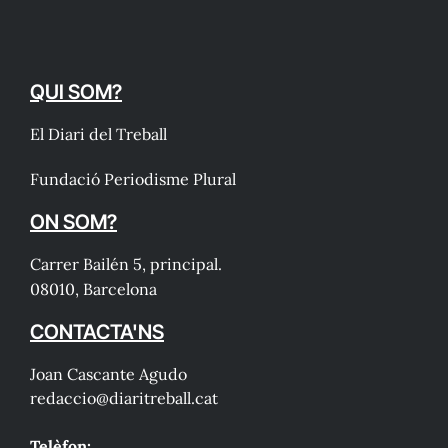
QUI SOM?
El Diari del Treball
Fundació Periodisme Plural
ON SOM?
Carrer Bailén 5, principal.
08010, Barcelona
CONTACTA'NS
Joan Cascante Agudo
redaccio@diaritreball.cat
Telèfon: