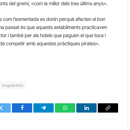
ts del gremi, «com la millor dels tres últims anys».
ns com l’esmentada es donin perquè afecten el bon
e ha passat és que aquests establiments practicaven
sector i també per als hotels que paguen el que toca i
n de competir amb aquestes pràctiques pirates».
irregularitats
Twitter
Facebook
Telegram
WhatsApp
LinkedIn
Copy
Link