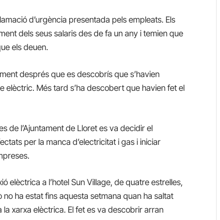
lamació d’urgència presentada pels empleats. Els
ment dels seus salaris des de fa un any i temien que
que els deuen.
vament després que es descobrís que s’havien
re elèctric. Més tard s’ha descobert que havien fet el
s de l’Ajuntament de Lloret es va decidir el
ectats per la manca d’electricitat i gas i iniciar
empreses.
ió elèctrica a l’hotel Sun Village, de quatre estrelles,
ò no ha estat fins aquesta setmana quan ha saltat
 la xarxa elèctrica. El fet es va descobrir arran