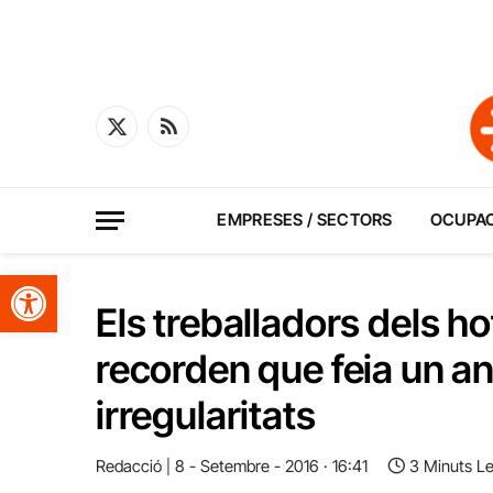
X
RSS
(Twitter)
EMPRESES / SECTORS
OCUPA
Obre la barra d'eines
Els treballadors dels ho
recorden que feia un a
irregularitats
Redacció
8 - Setembre - 2016 · 16:41
3 Minuts L