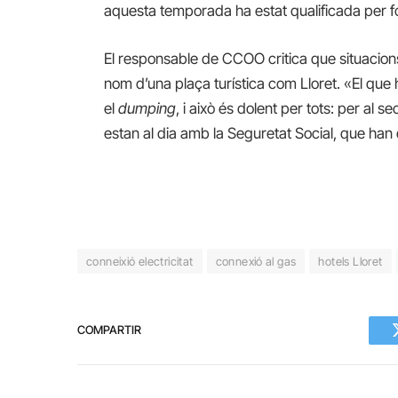
aquesta temporada ha estat qualificada per fon
El responsable de CCOO critica que situacio
nom d’una plaça turística com Lloret. «El qu
el
dumping
, i això és dolent per tots: per al 
estan al dia amb la Seguretat Social, que ha
conneixió electricitat
connexió al gas
hotels Lloret
COMPARTIR