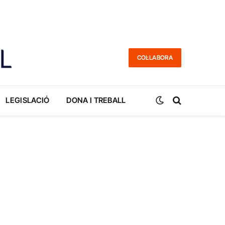
COL·LABORA
LEGISLACIÓ
DONA I TREBALL