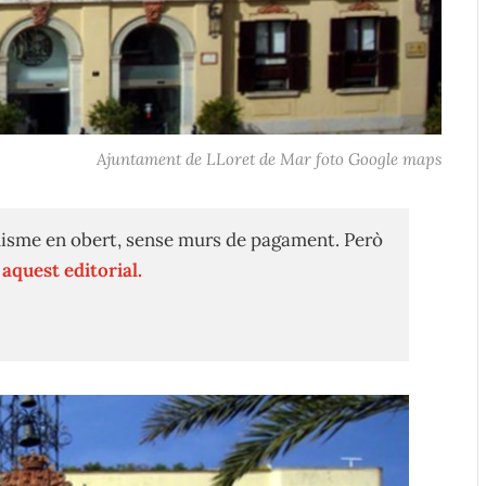
Ajuntament de LLoret de Mar foto Google maps
isme en obert, sense murs de pagament. Però
n
aquest editorial.