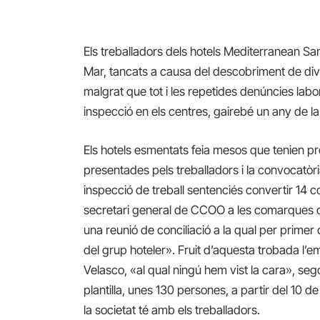
Els treballadors dels hotels Mediterranean Sa
Mar, tancats a causa del descobriment de diver
malgrat que tot i les repetides denúncies labo
inspecció en els centres, gairebé un any de l
Els hotels esmentats feia mesos que tenien pr
presentades pels treballadors i la convocatò
inspecció de treball sentenciés convertir 14
secretari general de CCOO a les comarques de
una reunió de conciliació a la qual per primer
del grup hoteler». Fruit d’aquesta trobada l’e
Velasco, «al qual ningú hem vist la cara», s
plantilla, unes 130 persones, a partir del 10 
la societat té amb els treballadors.