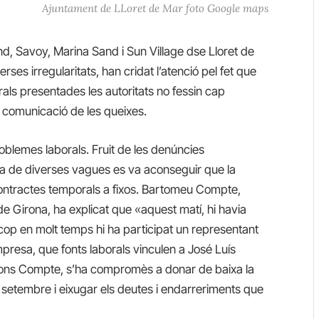
Ajuntament de LLoret de Mar foto Google maps
nd, Savoy, Marina Sand i Sun Village dse Lloret de
ses irregularitats, han cridat l’atenció pel fet que
rals presentades les autoritats no fessin cap
a comunicació de les queixes.
oblemes laborals. Fruit de les denúncies
ria de diverses vagues es va aconseguir que la
 contractes temporals a fixos. Bartomeu Compte,
 Girona, ha explicat que «aquest matí, hi havia
 cop en molt temps hi ha participat un representant
mpresa, que fonts laborals vinculen a José Luís
egons Compte, s’ha compromès a donar de baixa la
de setembre i eixugar els deutes i endarreriments que