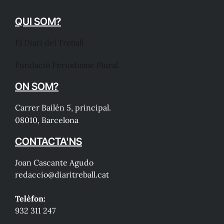
QUI SOM?
El Diari del Treball
Fundació Periodisme Plural
ON SOM?
Carrer Bailén 5, principal.
08010, Barcelona
CONTACTA'NS
Joan Cascante Agudo
redaccio@diaritreball.cat
Telèfon:
932 311 247