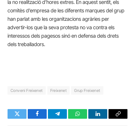
la no realització d’hores extres. En aquest sentit, els
comitès d’empresa de les diferents marques del grup
han parlat amb les organitzacions agràries per
advertir-los que la seva protesta no va contra els
interessos dels pagesos sinó en defensa dels drets
dels treballadors.
Conveni Freixenet
Freixenet
Grup Freixenet
Twitter
Facebook
Telegram
WhatsApp
LinkedIn
Copy
Link