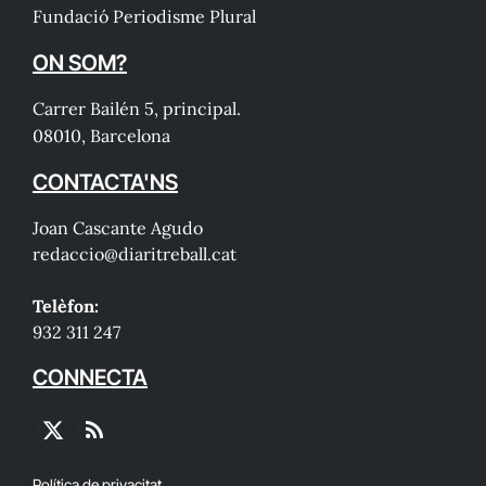
Fundació Periodisme Plural
ON SOM?
Carrer Bailén 5, principal.
08010, Barcelona
CONTACTA'NS
Joan Cascante Agudo
redaccio@diaritreball.cat
Telèfon:
932 311 247
CONNECTA
X
RSS
(Twitter)
Política de privacitat