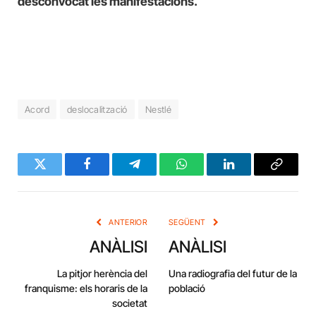
desconvocat les manifestacions.
Acord
deslocalització
Nestlé
Twitter
Facebook
Telegram
WhatsApp
LinkedIn
Copy
Link
ANTERIOR
SEGÜENT
ANÀLISI
ANÀLISI
La pitjor herència del
Una radiografia del futur de la
franquisme: els horaris de la
població
societat