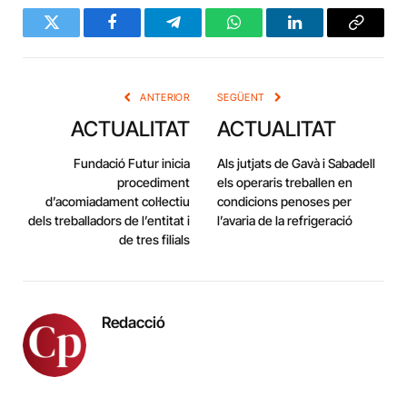
Twitter
Facebook
Telegram
WhatsApp
LinkedIn
Copy
Link
ANTERIOR
SEGÜENT
ACTUALITAT
ACTUALITAT
Fundació Futur inicia
Als jutjats de Gavà i Sabadell
procediment
els operaris treballen en
d’acomiadament col·lectiu
condicions penoses per
dels treballadors de l’entitat i
l’avaria de la refrigeració
de tres filials
Redacció