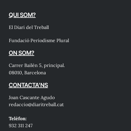
QUI SOM?
El Diari del Treball
Fundació Periodisme Plural
ON SOM?
Carrer Bailén 5, principal.
08010, Barcelona
CONTACTA'NS
Joan Cascante Agudo
redaccio@diaritreball.cat
Telèfon:
932 311 247