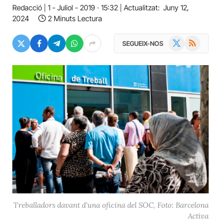
Redacció
1 - Juliol - 2019 · 15:32
Actualitzat:
Juny 12,
2024
2 Minuts Lectura
X
RSS
SEGUEIX-NOS
(Twitter)
Treballadors davant d'una oficina del SOC, Foto: Barcelona
Activa