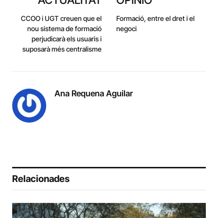
CCOO i UGT creuen que el
Formació, entre el dret i el
nou sistema de formació
negoci
perjudicarà els usuaris i
suposarà més centralisme
Ana Requena Aguilar
Relacionades