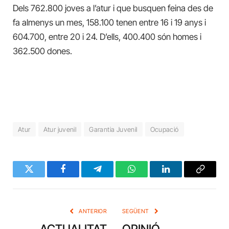
Dels 762.800 joves a l’atur i que busquen feina des de
fa almenys un mes, 158.100 tenen entre 16 i 19 anys i
604.700, entre 20 i 24. D’ells, 400.400 són homes i
362.500 dones.
Atur
Atur juvenil
Garantia Juvenil
Ocupació
Twitter
Facebook
Telegram
WhatsApp
LinkedIn
Copy
Link
ANTERIOR
SEGÜENT
ACTUALITAT
OPINIÓ