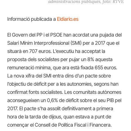
administracions públiques, foto: RTVE
Informació publicada a
Eldiario.es
El Govern
del PP
i el PSOE han acordat una pujada del
Salari Mínim Interprofessional
(SMI)
per a 2017 que el
situarà en 707 euros.
L’executiu
ha acceptat la
proposta dels socialistes per pujar un 8% aquesta
remuneració mínima, que ara està
fixada
655 euros.
La nova xifra del SMI entra dins d’un pacte sobre
l’objectiu de dèficit per a les autonomies, segons han
confirmat fonts socialistes. Les comunitats autònomes
aconsegueixen un 0,6% de dèficit sobre el seu PIB pe
l
2017. El pacte s’ha assolit definitivament a primera
hora
de la tarda de dijous
, quan estava a punt de
començar el Consell de Política Fiscal i Financera.