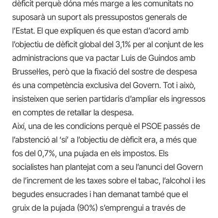
dèficit perquè dóna més marge a les comunitats no
suposarà un suport als pressupostos generals de
l’Estat. El que expliquen és que estan d’acord amb
l’objectiu de dèficit global del 3,1% per al conjunt de les
administracions que va pactar Luis de Guindos amb
Brussel·les, però que la fixació del sostre de despesa
és una competència exclusiva del Govern. Tot i això,
insisteixen que serien partidaris d’ampliar els ingressos
en comptes de retallar la despesa.
Així, una de les condicions perquè el PSOE passés de
l’abstenció al ‘sí’ a l’objectiu de dèficit era, a més que
fos del 0,7%, una pujada en els impostos. Els
socialistes han plantejat com a seu l’anunci del Govern
de l’increment de les taxes sobre el tabac, l’alcohol i les
begudes ensucrades i han demanat també que el
gruix de la pujada (90%) s’emprengui a través de