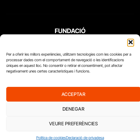
FUNDACIÓ
PERIODISME
PLURAL
Per a oferir les millors experiències, utilitzem tecnologies com les cookies per a
processar dades com el comportament de navegació o les identificacions
úniques en aquest lloc. No consentir o retirar el consentiment, pot afectar
negativament unes certes característiques i funcions.
ACCEPTAR
DENEGAR
VEURE PREFERÈNCIES
Diari del Treball, 2026
Política de cookies
Declaració de privadesa