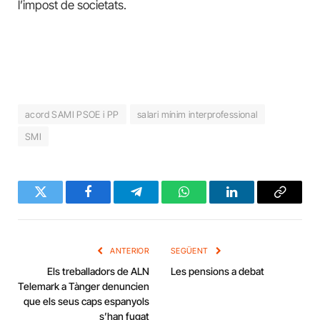
l’impost de societat
s.
acord SAMI PSOE i PP
salari mínim interprofessional
SMI
Twitter
Facebook
Telegram
WhatsApp
LinkedIn
Copy
Link
ANTERIOR
SEGÜENT
Els treballadors de ALN
Les pensions a debat
Telemark a Tànger denuncien
que els seus caps espanyols
s’han fugat