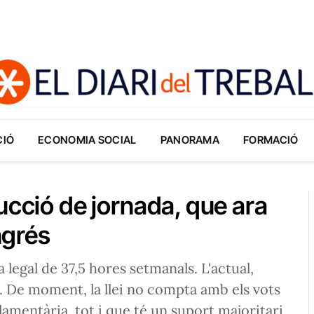
CIÓ
ECONOMIA SOCIAL
PANORAMA
FORMACIÓ
ucció de jornada, que ara
ngrés
legal de 37,5 hores setmanals. L'actual,
s. De moment, la llei no compta amb els vots
amentària, tot i que té un suport majoritari