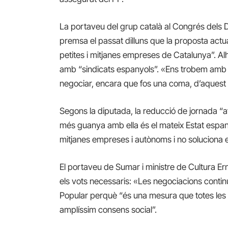
La portaveu del grup català al Congrés dels 
premsa el passat dilluns que la proposta actua
petites i mitjanes empreses de Catalunya”. Al
amb “sindicats espanyols”. «Ens trobem amb l
negociar, encara que fos una coma, d’aquest 
Segons la diputada, la reducció de jornada “ate
més guanya amb ella és el mateix Estat espany
mitjanes empreses i autònoms i no soluciona e
El portaveu de Sumar i ministre de Cultura E
els vots necessaris: «Les negociacions continuen
Popular perquè “és una mesura que totes les
amplíssim consens social”.