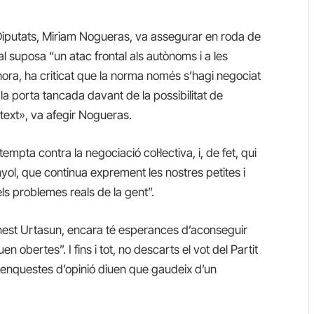
Diputats, Miriam Nogueras, va assegurar en roda de
l suposa “un atac frontal als autònoms i a les
hora, ha criticat que la norma només s’hagi negociat
a porta tancada davant de la possibilitat de
text», va afegir Nogueras.
mpta contra la negociació col·lectiva, i, de fet, qui
ol, que continua exprement les nostres petites i
ls problemes reals de la gent”.
rnest Urtasun, encara té esperances d’aconseguir
 obertes”. I fins i tot, no descarts el vot del Partit
 enquestes d’opinió diuen que gaudeix d’un