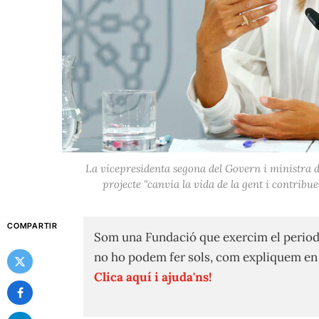
La vicepresidenta segona del Govern i ministra d
projecte "canvia la vida de la gent i contribue
COMPARTIR
Som una Fundació que exercim el period
no ho podem fer sols, com expliquem e
Clica aquí i ajuda'ns!