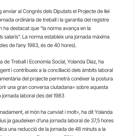
 enviar al Congrés dels Diputats el Projecte de llei
nada ordinària de treball i la garantia del registre
ern ha destacat que “la norma avança en la
s salaris”. La norma estableix una jornada màxima
 des de l’any 1983, és de 40 hores).
a de Treball i Economia Social, Yolanda Díaz, ha
gent i contribueix a la conciliació dels àmbits laboral
arlamentària del projecte permetrà conèixer la postura
obrir una gran conversa ciutadana» sobre aquesta
a jornada laboral des del 1983
nadament, el món ha canviat i molt», ha dit Yolanda
tius ja gaudeixen d’una jornada laboral de 37,5 hores
lica una reducció de la jornada de 48 minuts a la