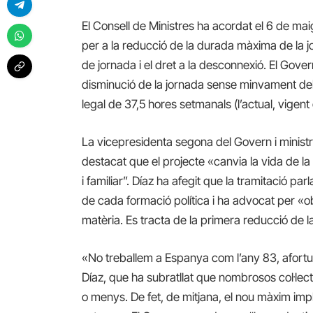
El Consell de Ministres ha acordat el 6 de maig
per a la reducció de la durada màxima de la jor
de jornada i el dret a la desconnexió. El Gov
disminució de la jornada sense minvament del
legal de 37,5 hores setmanals (l’actual, vigent
La vicepresidenta segona del Govern i ministr
destacat que el projecte «canvia la vida de la 
i familiar”. Díaz ha afegit que la tramitació p
de cada formació política i ha advocat per «
matèria. Es tracta de la primera reducció de l
«No treballem a Espanya com l’any 83, afortu
Díaz, que ha subratllat que nombrosos col·lec
o menys. De fet, de mitjana, el nou màxim imp