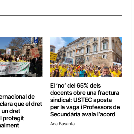
El ‘no’ del 65% dels
docents obre una fractura
ternacional de
sindical: USTEC aposta
clara que el dret
per la vaga i Professors de
 un dret
Secundària avala l’acord
 protegit
Ana Basanta
nalment