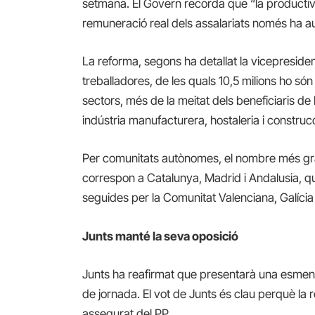
setmana. El Govern recorda que “la productiv
remuneració real dels assalariats només ha 
La reforma, segons ha detallat la vicepreside
treballadores, de les quals 10,5 milions ho só
sectors, més de la meitat dels beneficiaris d
indústria manufacturera, hostaleria i construc
Per comunitats autònomes, el nombre més gran
correspon a Catalunya, Madrid i Andalusia, q
seguides per la Comunitat Valenciana, Galícia 
Junts manté la seva oposició
Junts ha reafirmat que presentarà una esmena a
de jornada. El vot de Junts és clau perquè la 
assegurat del PP.