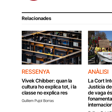
Relacionades
RESSENYA
ANÀLISI
Vivek Chibber: quan la
La Cort In
cultura ho explica tot, i la
Justícia de
classe no explica res
de vaga és
fonamental
Guillem Pujol Borras
internacio