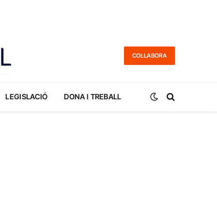
COL·LABORA
LEGISLACIÓ
DONA I TREBALL