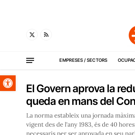
X
RSS
(Twitter)
EMPRESES / SECTORS
OCUPA
Obre la barra d'eines
El Govern aprova la red
queda en mans del Co
La norma estableix una jornada màxima 
vigent des de l'any 1983, és de 40 hore
necessaris per ser aprovada en seu parl