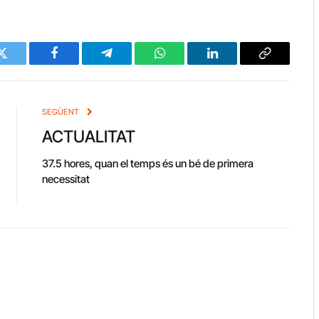
Twitter
Facebook
Telegram
WhatsApp
LinkedIn
Copy
Link
SEGÜENT
ACTUALITAT
37.5 hores, quan el temps és un bé de primera
necessitat