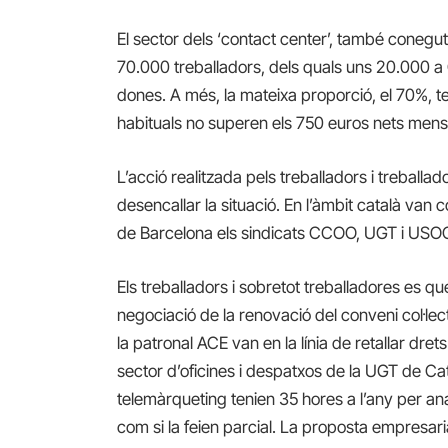
El sector dels ‘contact center’, també coneg
70.000 treballadors, dels quals uns 20.000 a
dones. A més, la mateixa proporció, el 70%, te
habituals no superen els 750 euros nets mensu
L’acció realitzada pels treballadors i treball
desencallar la situació. En l’àmbit català van
de Barcelona els sindicats CCOO, UGT i USO
Els treballadors i sobretot treballadores es 
negociació de la renovació del conveni col·le
la patronal ACE van en la línia de retallar dre
sector d’oficines i despatxos de la UGT de Ca
telemàrqueting tenien 35 hores a l’any per ana
com si la feien parcial. La proposta empresari