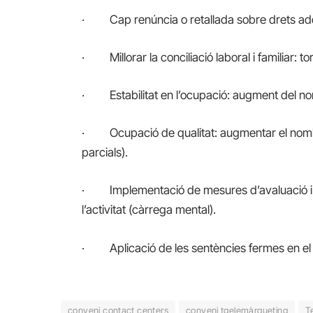
· Cap renúncia o retallada sobre drets adqu
· Millorar la conciliació laboral i familiar: tor
· Estabilitat en l’ocupació: augment del nom
· Ocupació de qualitat: augmentar el nombr
parcials).
· Implementació de mesures d’avaluació i co
l’activitat (càrrega mental).
· Aplicació de les sentències fermes en el s
conveni contact centers
conveni tgelemàrqueting
T