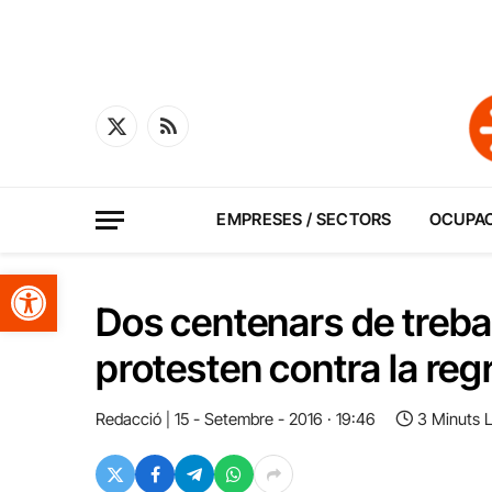
X
RSS
(Twitter)
EMPRESES / SECTORS
OCUPA
Obre la barra d'eines
Dos centenars de treba
protesten contra la reg
Redacció
15 - Setembre - 2016 · 19:46
3 Minuts 