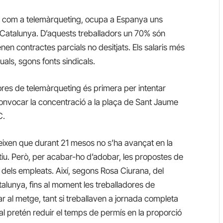
ut com a telemàrqueting, ocupa a Espanya uns
 Catalunya. D’aquests treballadors un 70% són
nen contractes parcials no desitjats. Els salaris més
als, sgons fonts sindicals.
adores de telemàrqueting és primera per intentar
 convocar la concentració a la plaça de Sant Jaume
C.
queixen que durant 21 mesos no s’ha avançat en la
ctiu. Però, per acabar-ho d’adobar, les propostes de
ts dels empleats. Així, segons Rosa Ciurana, del
talunya, fins al moment les treballadores de
r al metge, tant si treballaven a jornada completa
al pretén reduir el temps de permís en la proporció