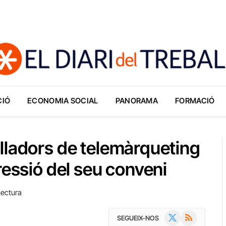
CIÓ
ECONOMIA SOCIAL
PANORAMA
FORMACIÓ
lladors de telemàrqueting
ressió del seu conveni
Lectura
X
RSS
SEGUEIX-NOS
(Twitter)