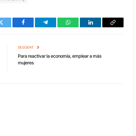
Twitter
Facebook
Telegram
WhatsApp
LinkedIn
Copy
Link
SEGÜENT
Para reactivar la economía, emplear a más
mujeres