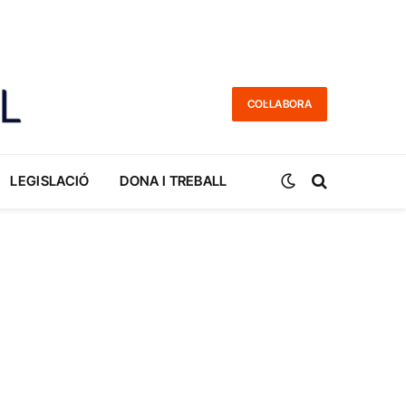
COL·LABORA
LEGISLACIÓ
DONA I TREBALL