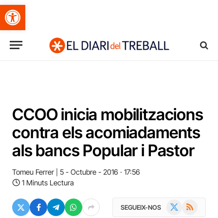
Obre la barra d'eines
CCOO inicia mobilitzacions
contra els acomiadaments
als bancs Popular i Pastor
Tomeu Ferrer
5 - Octubre - 2016 · 17:56
1 Minuts Lectura
X
RSS
SEGUEIX-NOS
(Twitter)