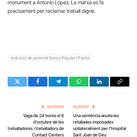
monument a Antonio López. La marxa es fa
precisament per reclamar treball digne.
reducció de personal Bancs Popular i Pastor
Twitter
Facebook
Telegram
WhatsApp
LinkedIn
Copy
Link
ANTERIOR
SEGÜENT
Vaga de 24 hores el 6
Una sentència anul·la les
d’octubre de les
retallades imposades
treballadores i treballadors de
unilateralment per l’hospital
Contact Centers
Sant Joan de Déu