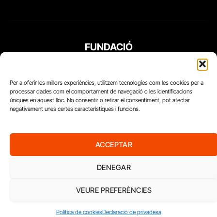
FUNDACIÓ
PERIODISME
PLURAL
Per a oferir les millors experiències, utilitzem tecnologies com les cookies per a
processar dades com el comportament de navegació o les identificacions
úniques en aquest lloc. No consentir o retirar el consentiment, pot afectar
negativament unes certes característiques i funcions.
ACCEPTAR
DENEGAR
VEURE PREFERÈNCIES
Diari del Treball, 2026
Política de cookies
Declaració de privadesa