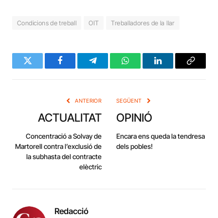
Condicions de treball
OIT
Treballadores de la llar
Twitter
Facebook
Telegram
WhatsApp
LinkedIn
Copy
Link
ANTERIOR
SEGÜENT
ACTUALITAT
OPINIÓ
Concentració a Solvay de
Encara ens queda la tendresa
Martorell contra l’exclusió de
dels pobles!
la subhasta del contracte
elèctric
Redacció