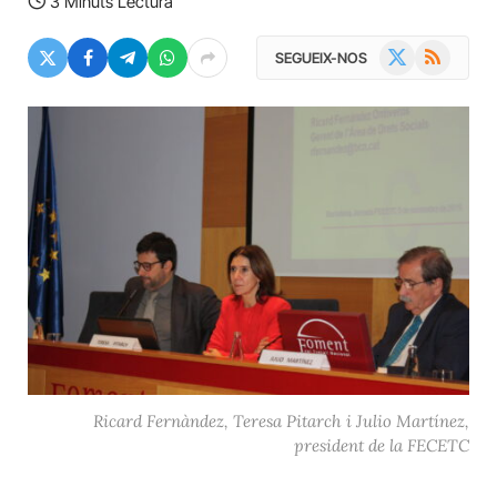
3 Minuts Lectura
X
RSS
SEGUEIX-NOS
(Twitter)
Ricard Fernàndez, Teresa Pitarch i Julio Martínez,
president de la FECETC