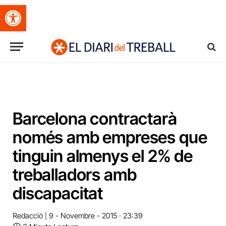
Obre la barra d'eines
Barcelona contractarà
només amb empreses que
tinguin almenys el 2% de
treballadors amb
discapacitat
Redacció
9 - Novembre - 2015 · 23:39