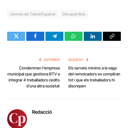
Centres de Treball Especial
Discapacitats
Twitter
Facebook
Telegram
WhatsApp
LinkedIn
Copy
Link
ANTERIOR
SEGÜENT
Condemnen l’empresa
Els serveis mínims a la vaga
municipal que gestiona BTV a
del remolcadors es compliran
integrar 4 treballadors cedits
tot i que els treballadors hi
d’una altra societat
discrepen
Redacció