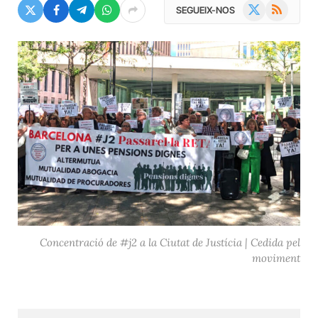
X
RSS
SEGUEIX-NOS
(Twitter)
Concentració de #j2 a la Ciutat de Justícia | Cedida pel
moviment