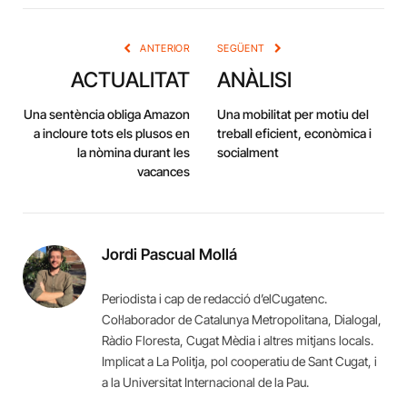
Link
ANTERIOR
SEGÜENT
ACTUALITAT
ANÀLISI
Una sentència obliga Amazon
Una mobilitat per motiu del
a incloure tots els plusos en
treball eficient, econòmica i
la nòmina durant les
socialment
vacances
Jordi Pascual Mollá
Periodista i cap de redacció d’elCugatenc.
Col·laborador de Catalunya Metropolitana, Dialogal,
Ràdio Floresta, Cugat Mèdia i altres mitjans locals.
Implicat a La Politja, pol cooperatiu de Sant Cugat, i
a la Universitat Internacional de la Pau.