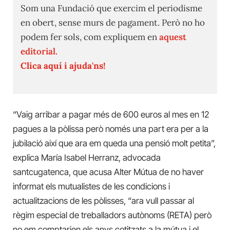
Som una Fundació que exercim el periodisme
en obert, sense murs de pagament. Però no ho
podem fer sols, com expliquem en
aquest
editorial.
Clica aquí i ajuda'ns!
“Vaig arribar a pagar més de 600 euros al mes en 12
pagues a la pòlissa però només una part era per a la
jubilació així que ara em queda una pensió molt petita”,
explica María Isabel Herranz, advocada
santcugatenca, que acusa Alter Mútua de no haver
informat els mutualistes de les condicions i
actualitzacions de les pòlisses, “ara vull passar al
règim especial de treballadors autònoms (RETA) però
no em comptarien els anys cotitzats a la mútua i el