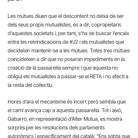
Les mútues diuen que el descontent no deixa de ser
dels seus propis mutualistes, és a dir, copropietaris
d’aquestes societats i, per tant, s’ha de buscar l’encaix
entre les reivindicacions de #J2 i els mutualistes que
decideixin mantenir-se a les mútues. Totes tres mútues
coincideixen a dir que no posaran impediments en la
creació de la passarel·la sempre i que aquesta no
obligui els mutualistes a passar-se al RETA i no afecti a
la resta del col·lectiu.
Hores d’ara el mecanisme és incert però sembla que
el camí avança cap a aquesta passarel·la. Tot i això,
Gabarró, en representació d’Alter Mútua, es mostra
sorprès per les resolucions dels parlaments
autonòmics i específicament del català: “Ens sobta que