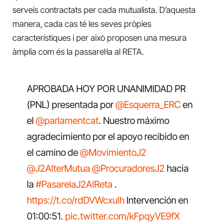
serveis contractats per cada mutualista. D’aquesta
manera, cada cas té les seves pròpies
característiques i per això proposen una mesura
àmplia com és la passarel·la al RETA.
APROBADA HOY POR UNANIMIDAD PR
(PNL) presentada por
@Esquerra_ERC
en
el
@parlamentcat
. Nuestro máximo
agradecimiento por el apoyo recibido en
el camino de
@MovimientoJ2
@J2AlterMutua
@ProcuradoresJ2
hacia
la
#PasarelaJ2AlReta
.
https://t.co/rdDVWcxulh
Intervención en
01:00:51.
pic.twitter.com/kFpqyVE9fX