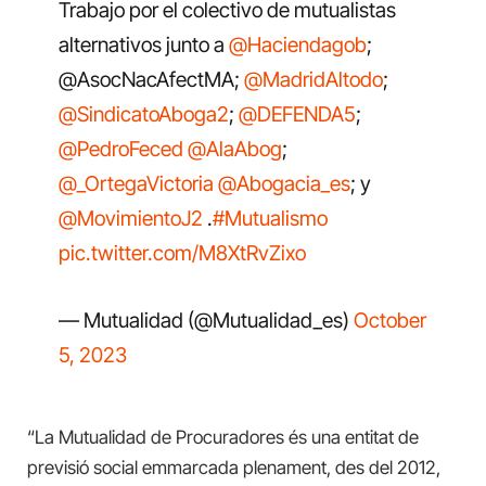
Trabajo por el colectivo de mutualistas
alternativos junto a
@Haciendagob
;
@AsocNacAfectMA;
@MadridAltodo
;
@SindicatoAboga2
;
@DEFENDA5
;
@PedroFeced
@AlaAbog
;
@_OrtegaVictoria
@Abogacia_es
; y
@MovimientoJ2
.
#Mutualismo
pic.twitter.com/M8XtRvZixo
— Mutualidad (@Mutualidad_es)
October
5, 2023
“La Mutualidad de Procuradores és una entitat de
previsió social emmarcada plenament, des del 2012,