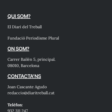
QUI SOM?
El Diari del Treball
Fundació Periodisme Plural
ON SOM?
Carrer Bailén 5, principal.
08010, Barcelona
CONTACTA'NS
Joan Cascante Agudo
redaccio@diaritreball.cat
Telèfon:
932 311 247