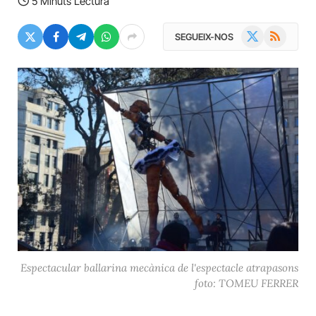
5 Minuts Lectura
X
RSS
SEGUEIX-NOS
(Twitter)
Espectacular ballarina mecànica de l'espectacle atrapasons
foto: TOMEU FERRER