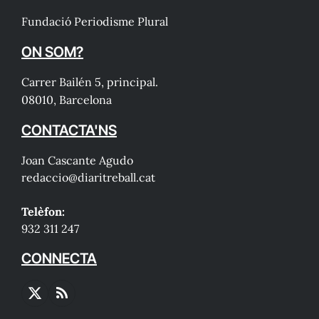
Fundació Periodisme Plural
ON SOM?
Carrer Bailén 5, principal.
08010, Barcelona
CONTACTA'NS
Joan Cascante Agudo
redaccio@diaritreball.cat
Telèfon:
932 311 247
CONNECTA
X
RSS
(Twitter)