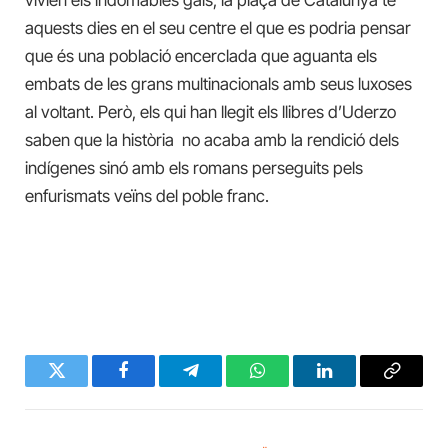
vivien els indomables gals, la plaça de Catalunya té
aquests dies en el seu centre el que es podria pensar
que és una població encerclada que aguanta els
embats de les grans multinacionals amb seus luxoses
al voltant. Però, els qui han llegit els llibres d’Uderzo
saben que la història no acaba amb la rendició dels
indígenes sinó amb els romans perseguits pels
enfurismats veïns del poble franc.
Twitter
Facebook
Telegram
WhatsApp
LinkedIn
Copy
Link