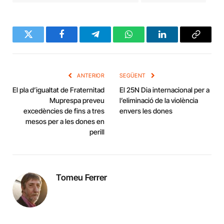
Twitter
Facebook
Telegram
WhatsApp
LinkedIn
Copy
Link
ANTERIOR
SEGÜENT
El pla d’igualtat de Fraternitad
El 25N Dia internacional per a
Muprespa preveu
l’eliminació de la violència
excedències de fins a tres
envers les dones
mesos per a les dones en
perill
Tomeu Ferrer